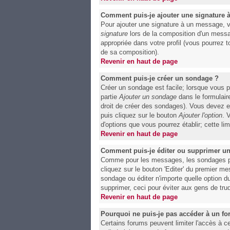
Comment puis-je ajouter une signature
Pour ajouter une signature à un message, v
signature
lors de la composition d'un messa
appropriée dans votre profil (vous pourrez 
de sa composition).
Revenir en haut de page
Comment puis-je créer un sondage ?
Créer un sondage est facile; lorsque vous p
partie
Ajouter un sondage
dans le formulair
droit de créer des sondages). Vous devez en
puis cliquez sur le bouton
Ajouter l'option
. 
d'options que vous pourrez établir; cette lim
Revenir en haut de page
Comment puis-je éditer ou supprimer u
Comme pour les messages, les sondages peuv
cliquez sur le bouton 'Editer' du premier m
sondage ou éditer n'importe quelle option d
supprimer, ceci pour éviter aux gens de tru
Revenir en haut de page
Pourquoi ne puis-je pas accéder à un f
Certains forums peuvent limiter l'accès à ce