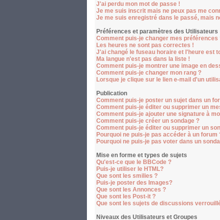
J'ai perdu mon mot de passe !
Je me suis inscrit mais ne peux pas me conn
Je me suis enregistré dans le passé, mais 
Préférences et paramètres des Utilisateurs
Comment puis-je changer mes préférences 
Les heures ne sont pas correctes !
J'ai changé le fuseau horaire et l'heure est t
Ma langue n'est pas dans la liste !
Comment puis-je montrer une image en dess
Comment puis-je changer mon rang ?
Lorsque je clique sur le lien e-mail d'un ut
Publication
Comment puis-je poster un sujet dans un fo
Comment puis-je éditer ou supprimer un me
Comment puis-je ajouter une signature à m
Comment puis-je créer un sondage ?
Comment puis-je éditer ou supprimer un so
Pourquoi ne puis-je pas accéder à un forum 
Pourquoi ne puis-je pas voter dans un sond
Mise en forme et types de sujets
Qu'est-ce que le BBCode ?
Puis-je utiliser le HTML?
Que sont les smilies ?
Puis-je poster des Images?
Que sont les Annonces ?
Que sont les Post-it ?
Que sont les sujets de discussions verrouill
Niveaux des Utilisateurs et Groupes