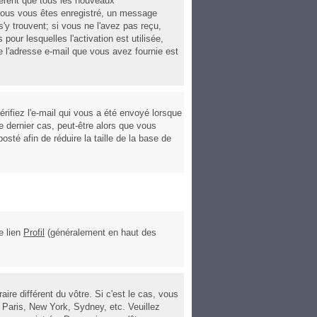
ièrent que tous les nouveaux
 vous vous êtes enregistré, un message
s'y trouvent; si vous ne l'avez pas reçu,
pour lesquelles l'activation est utilisée,
 l'adresse e-mail que vous avez fournie est
rifiez l'e-mail qui vous a été envoyé lorsque
 dernier cas, peut-être alors que vous
sté afin de réduire la taille de la base de
e lien
Profil
(généralement en haut des
re différent du vôtre. Si c'est le cas, vous
 Paris, New York, Sydney, etc. Veuillez