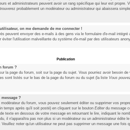
eurs et administrateurs peuvent avoir un rang spécifique qui leur est propre. V
s trouverez probablement un modérateur ou administrateur qui abaissera simpl
n utilisateur, on me demande de me connecter !
rés peuvent envoyer des e-mails à des gens via le formulaire d'e-mail intégré 
ur éviter l'utilisation malveillante du système d'e-mail par des utilisateurs ano
Publication
n forum ?
 sur la page du forum, soit sur la page du sujet. Vous pourriez avoir besoin de
s sont listés sur le bas de la page du forum ou du sujet (la liste
Vous pouvez
n message ?
u modérateur du forum, vous pouvez seulement éditer ou supprimer vos prop
 temps après qu'il soit posté) en cliquant sur le bouton
Editer
du message con
 texte en dessous de votre message en retournant le lire, indiquant le nombr
ndu, il n'apparaîtra pas non plus si un modérateur ou un administrateur édite 
). Veuillez noter qu'un utilisateur ne peut pas supprimer un message une fois 