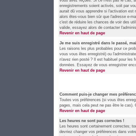
vous avez reçues. Si ce n'est pas le cas, a
enregistrements soient activés, soit par v
aurait dû vous apprendre si l'activation est
alors êtes-vous bien sûr que l'adresse e-mai
c'est de réduire les chances de voir des u
valide, essayez alors de contacter l'adminis
Revenir en haut de page
Je me suis enregistré dans le passé, ma
Les raisons les plus probables pour ce prob
vous vous êtes enregistré) ou l'administrat
n'avez rien posté ? Il est habituel pour les
données. Essayez de vous enregistrer enco
Revenir en haut de page
Comment puis-je changer mes préférenc
Toutes vos préférences (si vous êtes enregi
pages, mais cela peut ne pas être le cas).
Revenir en haut de page
Les heures ne sont pas correctes !
Les heures sont certainement correctes; tou
devriez changer vos préférences dans votre 