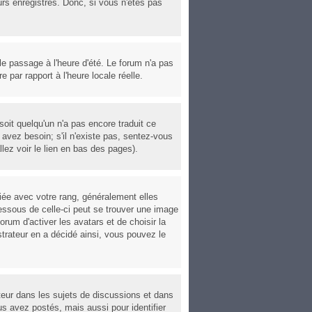
urs enregistrés. Donc, si vous n'êtes pas
 le passage à l'heure d'été. Le forum n'a pas
e par rapport à l'heure locale réelle.
soit quelqu'un n'a pas encore traduit ce
avez besoin; s'il n'existe pas, sentez-vous
lez voir le lien en bas des pages).
iée avec votre rang, généralement elles
essous de celle-ci peut se trouver une image
rum d'activer les avatars et de choisir la
strateur en a décidé ainsi, vous pouvez le
ateur dans les sujets de discussions et dans
us avez postés, mais aussi pour identifier