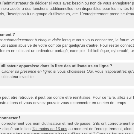
à l'administrateur de décider si vous avez besoin ou non de vous enregistrer
nnera accès à des fonctions additionnelles non-disponibles pour les invités te
is, l'inscription à un groupe d'utilisateurs, etc. L'enregistrement prend seulem
uement ?
r automatiquement à chaque visite
lorsque vous vous connectez, le forum v
e utilisation abusive de votre compte par quelqu'un d'autre. Pour rester conne
um en utilisant un ordinateur partagé, exemple : bibliothèque, cybercafé, uni
lisateur apparaisse dans la liste des utilisateurs en ligne ?
n
Cacher sa présence en ligne
; si vous choisissez
Oui
, vous n'apparaîtrez qu
lisateur invisible.
eut être retrouvé, il peut par contre être réinitialisé. Pour ce faire, allez su
instructions et vous devriez pouvoir vous reconnecter en un rien de temps.
connecter !
orrectement vos nom d'utilisateur et mot de passe. S'ils ont correctement été 
cliqué sur le lien
J'ai moins de 13 ans
au moment de l'enregistrement, alors 