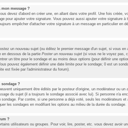
 à mon message ?
ous devez d'abord en créer une, en allant dans votre profil. Une fois créée,
ge pour ajouter votre signature. Vous pouvez aussi ajouter votre signature 
toujours empêcher d'attacher votre signature à un message en particulier en d
ostez un nouveau sujet (ou éditez le premier message d'un sujet, si vous en a
e en dessous de la partie
Poster un nouveau sujet
(si vous ne le voyez pas, 
trer un titre pour le sondage et au moins deux options (pour définir une opt
Vous pouvez également définir une date limite pour le sondage; 0 est un sondage
ite est fixée par l'administrateur du forum).
n sondage ?
ent uniquement être édités par le posteur d'origine, un modérateur ou un a
essage du sujet (il a toujours le sondage associé avec lui). Si personne n'a e
u sondage. Par contre, si une personne a déjà voté, seuls les modérateurs et ad
quer les sondages en modifiant les options au milieu de la durée du sondage.
orum ?
rtains utilisateurs ou groupes. Pour voir, lire, poster, etc. vous devez avoir u