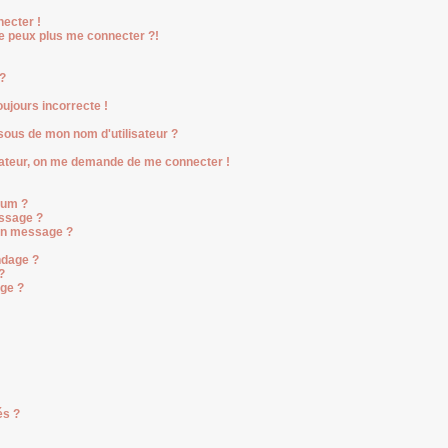
ecter !
ne peux plus me connecter ?!
?
oujours incorrecte !
ous de mon nom d'utilisateur ?
ilisateur, on me demande de me connecter !
rum ?
ssage ?
on message ?
ndage ?
?
age ?
és ?