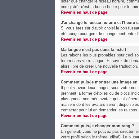
noter que changer le fuseau horaire, comme 
enregistré, c'est la bonne heure pour le fai
Revenir en haut de page
J'ai changé le fuseau horaire et l'heure e
Si vous êtes sûr d'avoir choisi le bon fuseau
été conçu pour gérer le changement entre l'he
Revenir en haut de page
Ma langue n'est pas dans la liste !
Les raisons les plus probables pour ceci son
forum dans votre langue. Essayez de demande
alors libre de créer une nouvelle traduction
Revenir en haut de page
Comment puis-je montrer une image en 
Il peut y avoir deux images sous votre nom
prennent la forme d'étoiles ou de blocs in
plus grande nommée avatar, qui est généralem
manière dont les avatars seront disponibles.
contacter pour lui en demander les raisons
Revenir en haut de page
Comment puis-je changer mon rang ?
En général, vous ne pouvez pas directement c
votre profil selon le thème utilisé). La plu