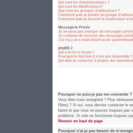
Qui sont les Administrateurs ?
Qui sont les Modérateurs?
Que sont les groupes d'utilisateurs ?
Comment puis-je joindre un groupe d'utilisat
Comment puis-je devenir le modérateur d'un 
Messagerie Privée
Je ne peux pas envoyer de messages privés
Je continue de recevoir des messages privé
J'ai reçu un e-mail abusif ou de spamming d
phpBB 2
Qui a écrit ce forum ?
Pourquoi la fonction X n'est pas disponible ?
Qui dois-je contacter à propos des questions 
Pourquoi ne puis-je pas me connecter ?
Vous êtes-vous enregistré ? Plus sérieusem
l'êtes) ? Si oui, vous devriez contacter le 
banni et que vous ne pouvez toujours pas vo
problème. Si cela ne fonctionne toujours pas
Revenir en haut de page
Pourquoi n'ai-je pas besoin de m'enregis