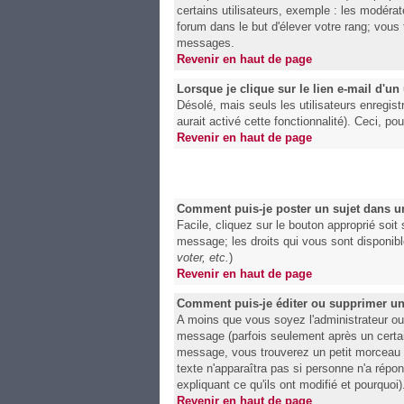
certains utilisateurs, exemple : les modérat
forum dans le but d'élever votre rang; vou
messages.
Revenir en haut de page
Lorsque je clique sur le lien e-mail d'u
Désolé, mais seuls les utilisateurs enregist
aurait activé cette fonctionnalité). Ceci, po
Revenir en haut de page
Comment puis-je poster un sujet dans u
Facile, cliquez sur le bouton approprié soit
message; les droits qui vous sont disponible
voter, etc.
)
Revenir en haut de page
Comment puis-je éditer ou supprimer u
A moins que vous soyez l'administrateur o
message (parfois seulement après un certain
message, vous trouverez un petit morceau de
texte n'apparaîtra pas si personne n'a répo
expliquant ce qu'ils ont modifié et pourquoi
Revenir en haut de page