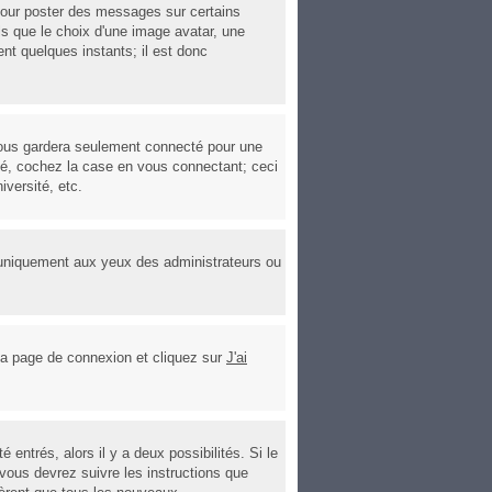
 pour poster des messages sur certains
ls que le choix d'une image avatar, une
ent quelques instants; il est donc
ous gardera seulement connecté pour une
cté, cochez la case en vous connectant; ceci
versité, etc.
'uniquement aux yeux des administrateurs ou
r la page de connexion et cliquez sur
J'ai
entrés, alors il y a deux possibilités. Si le
vous devrez suivre les instructions que