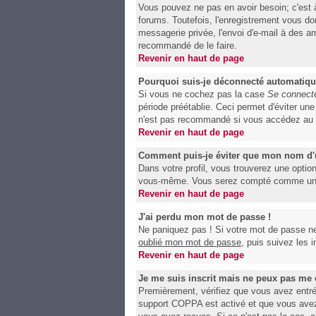
Vous pouvez ne pas en avoir besoin; c'est 
forums. Toutefois, l'enregistrement vous do
messagerie privée, l'envoi d'e-mail à des am
recommandé de le faire.
Revenir en haut de page
Pourquoi suis-je déconnecté automatiq
Si vous ne cochez pas la case
Se connecte
période préétablie. Ceci permet d'éviter un
n'est pas recommandé si vous accédez au for
Revenir en haut de page
Comment puis-je éviter que mon nom d'uti
Dans votre profil, vous trouverez une optio
vous-même. Vous serez compté comme un uti
Revenir en haut de page
J'ai perdu mon mot de passe !
Ne paniquez pas ! Si votre mot de passe ne p
oublié mon mot de passe
, puis suivez les 
Revenir en haut de page
Je me suis inscrit mais ne peux pas me 
Premièrement, vérifiez que vous avez entré c
support COPPA est activé et que vous avez 