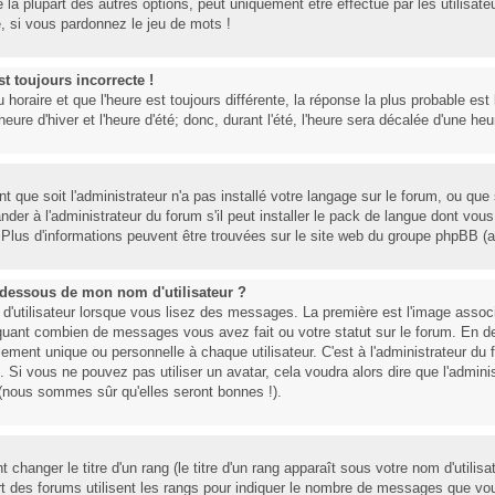
la plupart des autres options, peut uniquement être effectué par les utilisate
re, si vous pardonnez le jeu de mots !
st toujours incorrecte !
 horaire et que l'heure est toujours différente, la réponse la plus probable est
ure d'hiver et l'heure d'été; donc, durant l'été, l'heure sera décalée d'une heur
t que soit l'administrateur n'a pas installé votre langage sur le forum, ou que 
r à l'administrateur du forum s'il peut installer le pack de langue dont vous 
. Plus d'informations peuvent être trouvées sur le site web du groupe phpBB (al
dessous de mon nom d'utilisateur ?
 d'utilisateur lorsque vous lisez des messages. La première est l'image assoc
diquant combien de messages vous avez fait ou votre statut sur le forum. En d
ent unique ou personnelle à chaque utilisateur. C'est à l'administrateur du fo
 Si vous ne pouvez pas utiliser un avatar, cela voudra alors dire que l'admini
 (nous sommes sûr qu'elles seront bonnes !).
hanger le titre d'un rang (le titre d'un rang apparaît sous votre nom d'utilis
part des forums utilisent les rangs pour indiquer le nombre de messages que vo