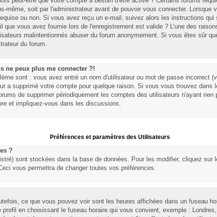
lors peut-être que votre compte a besoin d'être activé ? Certains forums requ
ous-même, soit par l'administrateur avant de pouvoir vous connecter. Lorsque
 requise ou non. Si vous avez reçu un e-mail, suivez alors les instructions qui 
l que vous avez fournie lors de l'enregistrement est valide ? L'une des raisons 
tilisateurs malintentionnés abuser du forum anonymement. Si vous êtes sûr que
trateur du forum.
is ne peux plus me connecter ?!
lème sont : vous avez entré un nom d'utilisateur ou mot de passe incorrect (vé
eur a supprimé votre compte pour quelque raison. Si vous vous trouvez dans le
 forums de supprimer périodiquement les comptes des utilisateurs n'ayant rien po
re et impliquez-vous dans les discussions.
Préférences et paramètres des Utilisateurs
es ?
stré) sont stockées dans la base de données. Pour les modifier, cliquez sur l
 Ceci vous permettra de changer toutes vos préférences.
tefois, ce que vous pouvez voir sont les heures affichées dans un fuseau horai
profil en choisissant le fuseau horaire qui vous convient, exemple : Londres,