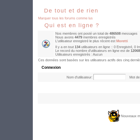
De tout et de rien
Marquer tous les forums comme lus
Qui est en ligne ?
Nos membres ont posté un total de
486508
messages
Nous avons
4479
membres enregistrés
L'utilisateur enregistré le plus récent est
Moretti
Il y a en tout
134
utilisateurs en ligne :: 0 Enregistré, 0 I
Le record du nombre d'utilisateurs en ligne est de
12068
Utilisateurs enregistrés : Aucun
Ces données sont basées sur les utilisateurs actifs des cinq derni
Connexion
Nom d'utilisateur:
Mot de 
Nouveaux m