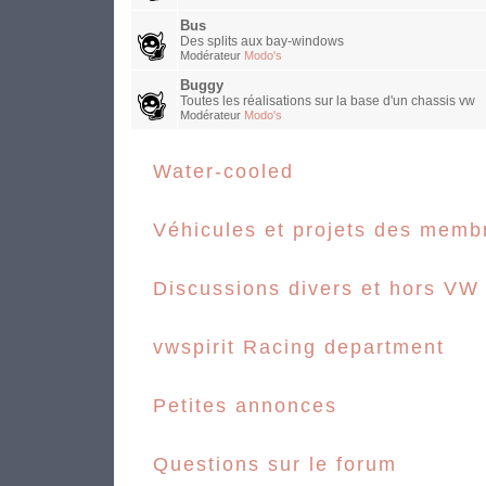
Bus
Des splits aux bay-windows
Modérateur
Modo's
Buggy
Toutes les réalisations sur la base d'un chassis vw
Modérateur
Modo's
Water-cooled
Véhicules et projets des memb
Discussions divers et hors VW
vwspirit Racing department
Petites annonces
Questions sur le forum