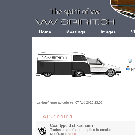
Home
Meetings
Images
V
Pr
La date/heure actuelle est 07 Aoû 2026 23:03
Air-cooled
Cox, type 3 et karmann
Toutes les cox's de la split à la mexico
Modérateur
Modo's