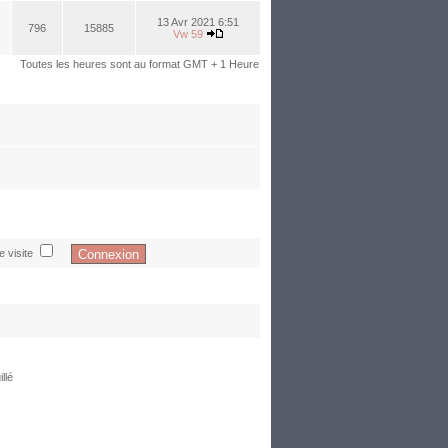
13 Avr 2021 6:51
796
15885
Vw 59
Toutes les heures sont au format GMT + 1 Heure
 visite
llé