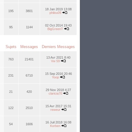
18 Jan 2019 13:08
195
3801
philou09
02 Oct 2014 19:43
95
1144
BigGreenT
Sujets
Messages
Derniers Messages
13 Avr 2021 8:40
763
21401
Vw 59
15 Sep 2016 20:46
231
6710
Yoop
29 Nov 2018 4:27
21
420
claricia70
15 Avr 2017 15:31
122
2510
reweur
16 Juil 2018 16:08
54
1606
Korben