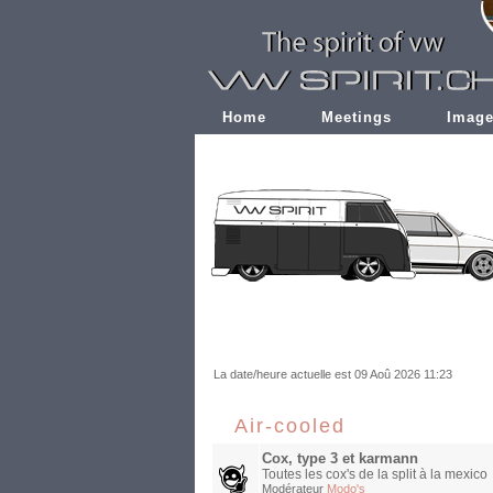
Home
Meetings
Imag
La date/heure actuelle est 09 Aoû 2026 11:23
Air-cooled
Cox, type 3 et karmann
Toutes les cox's de la split à la mexico
Modérateur
Modo's