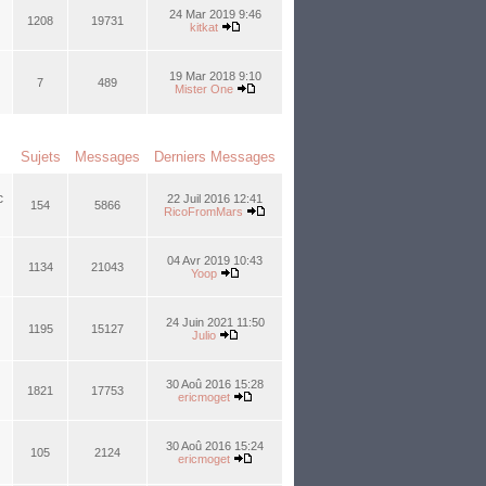
24 Mar 2019 9:46
1208
19731
kitkat
19 Mar 2018 9:10
7
489
Mister One
Sujets
Messages
Derniers Messages
c
22 Juil 2016 12:41
154
5866
RicoFromMars
04 Avr 2019 10:43
1134
21043
Yoop
24 Juin 2021 11:50
1195
15127
Julio
30 Aoû 2016 15:28
1821
17753
ericmoget
30 Aoû 2016 15:24
105
2124
ericmoget