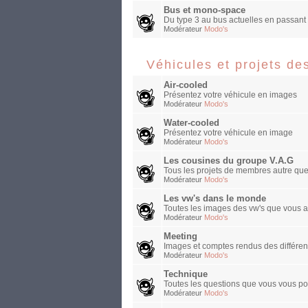
Bus et mono-space
Du type 3 au bus actuelles en passant 
Modérateur
Modo's
Véhicules et projets d
Air-cooled
Présentez votre véhicule en images
Modérateur
Modo's
Water-cooled
Présentez votre véhicule en image
Modérateur
Modo's
Les cousines du groupe V.A.G
Tous les projets de membres autre que v
Modérateur
Modo's
Les vw's dans le monde
Toutes les images des vw's que vous a
Modérateur
Modo's
Meeting
Images et comptes rendus des différen
Modérateur
Modo's
Technique
Toutes les questions que vous vous po
Modérateur
Modo's