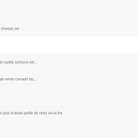
n chassis vw
b caddy scirocco etc...
ab vento corrado etc...
i que la toute petite de chez vw la fox