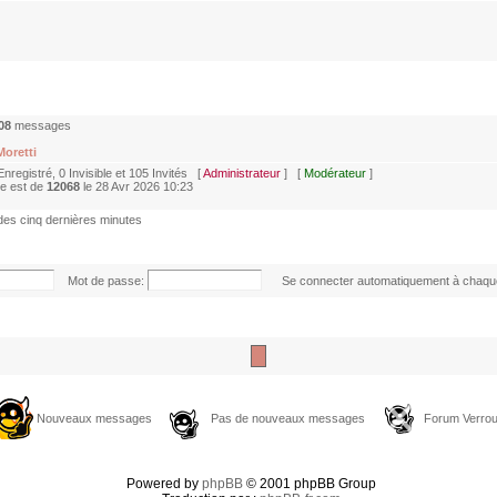
08
messages
Moretti
 Enregistré, 0 Invisible et 105 Invités [
Administrateur
] [
Modérateur
]
ne est de
12068
le 28 Avr 2026 10:23
 des cinq dernières minutes
Mot de passe:
Se connecter automatiquement à chaque
Nouveaux messages
Pas de nouveaux messages
Forum Verroui
Powered by
phpBB
© 2001 phpBB Group