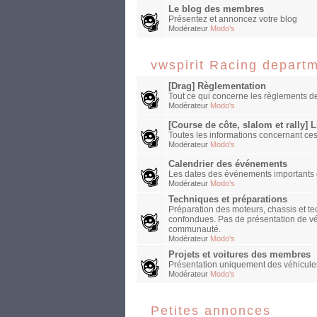
Le blog des membres
Présentez et annoncez votre blog
Modérateur
Modo's
vwspirit Racing depart
[Drag] Règlementation
Tout ce qui concerne les règlements de
Modérateur
Modo's
[Course de côte, slalom et rally] 
Toutes les informations concernant ces
Modérateur
Modo's
Calendrier des événements
Les dates des événements importants et
Modérateur
Modo's
Techniques et préparations
Préparation des moteurs, chassis et tec
confondues. Pas de présentation de véh
communauté.
Modérateur
Modo's
Projets et voitures des membres
Présentation uniquement des véhicules 
Modérateur
Modo's
Petites annonces