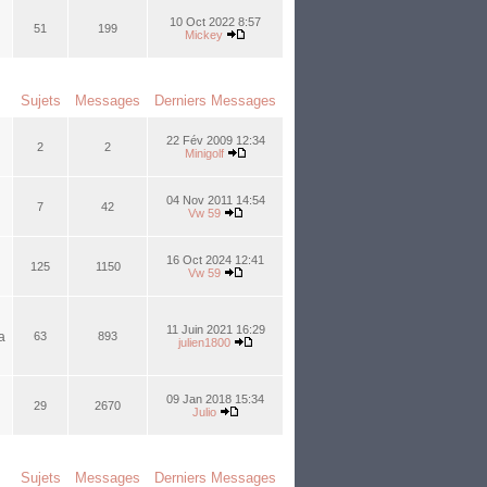
10 Oct 2022 8:57
51
199
Mickey
Sujets
Messages
Derniers Messages
22 Fév 2009 12:34
2
2
Minigolf
04 Nov 2011 14:54
7
42
Vw 59
16 Oct 2024 12:41
125
1150
Vw 59
11 Juin 2021 16:29
a
63
893
julien1800
09 Jan 2018 15:34
29
2670
Julio
Sujets
Messages
Derniers Messages