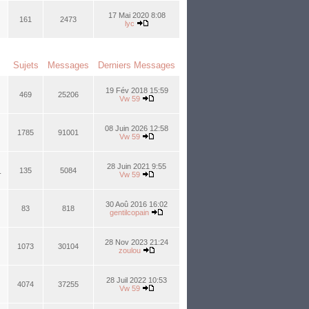
17 Mai 2020 8:08
161
2473
lyc
Sujets
Messages
Derniers Messages
19 Fév 2018 15:59
469
25206
Vw 59
08 Juin 2026 12:58
1785
91001
Vw 59
28 Juin 2021 9:55
.
135
5084
Vw 59
30 Aoû 2016 16:02
83
818
gentilcopain
28 Nov 2023 21:24
1073
30104
zoulou
28 Juil 2022 10:53
4074
37255
Vw 59