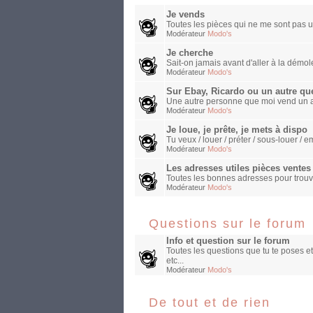
Je vends
Toutes les pièces qui ne me sont pas ut
Modérateur
Modo's
Je cherche
Sait-on jamais avant d'aller à la démole
Modérateur
Modo's
Sur Ebay, Ricardo ou un autre qu
Une autre personne que moi vend un a
Modérateur
Modo's
Je loue, je prête, je mets à dispo
Tu veux / louer / préter / sous-louer 
Modérateur
Modo's
Les adresses utiles pièces ventes e
Toutes les bonnes adresses pour trouv
Modérateur
Modo's
Questions sur le forum
Info et question sur le forum
Toutes les questions que tu te poses et
etc...
Modérateur
Modo's
De tout et de rien