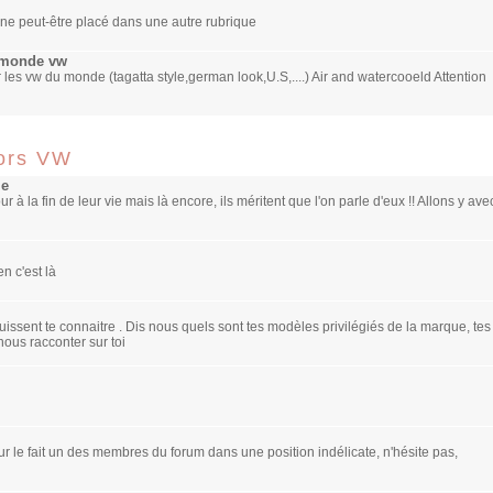
 ne peut-être placé dans une autre rubrique
u monde vw
 les vw du monde (tagatta style,german look,U.S,....) Air and watercooeld Attention
hors VW
le
r à la fin de leur vie mais là encore, ils méritent que l'on parle d'eux !! Allons y ave
n c'est là
issent te connaitre . Dis nous quels sont tes modèles privilégiés de la marque, tes
nous racconter sur toi
sur le fait un des membres du forum dans une position indélicate, n'hésite pas,