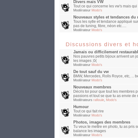
Divers mais VW
Tout ce qui concerne les vw's mais qui
Modérateur
Modo's
Nouveaux styles et tendances d
Tous les sytle et tendance appliqué sur
pas de tuning, fibre, néon etc.....
Modérateur
Modo's
Discussions divers et 
Jamais ou difficilement restaurab
Nos pauvres petits bijoux arrivent un jou
les images ;0(
Modérateur
Modo's
De tout sauf du vw
BMW, Mercedes, Rolls Royce, etc, ... be
Modérateur
Modo's
Nouveaux membres
Décris toi pour que tout les membres pu
passions et tout se que tu as envie de 
Modérateurs
rafioule
,
Modo's
Humour
Tout ce qui fait rire
Modérateur
Modo's
Photos, images des membres
Tu veux te mettre en photo, tu as pris 
balance les images
Modérateur
Modo's