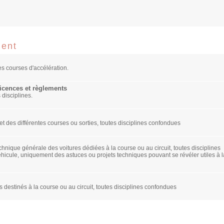
ment
s courses d'accélération.
Licences et règlements
 disciplines.
 des différentes courses ou sorties, toutes disciplines confondues
hnique générale des voitures dédiées à la course ou au circuit, toutes disciplines
icule, uniquement des astuces ou projets techniques pouvant se révéler utiles à l
destinés à la course ou au circuit, toutes disciplines confondues