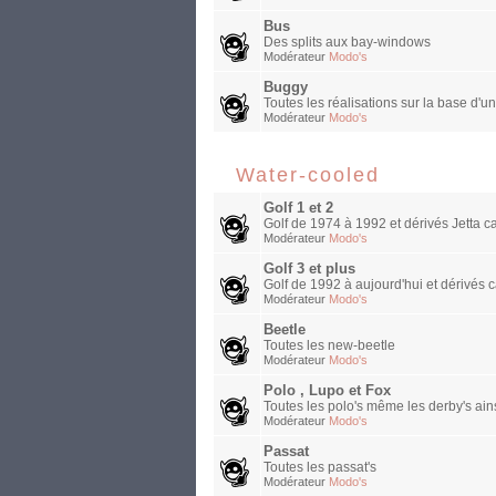
Bus
Des splits aux bay-windows
Modérateur
Modo's
Buggy
Toutes les réalisations sur la base d'u
Modérateur
Modo's
Water-cooled
Golf 1 et 2
Golf de 1974 à 1992 et dérivés Jetta ca
Modérateur
Modo's
Golf 3 et plus
Golf de 1992 à aujourd'hui et dérivés c
Modérateur
Modo's
Beetle
Toutes les new-beetle
Modérateur
Modo's
Polo , Lupo et Fox
Toutes les polo's même les derby's ains
Modérateur
Modo's
Passat
Toutes les passat's
Modérateur
Modo's