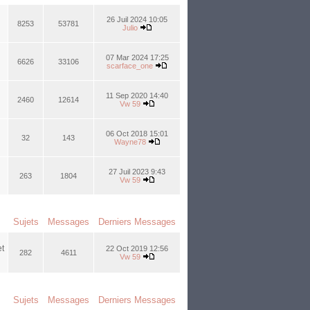
26 Juil 2024 10:05
8253
53781
Julio
07 Mar 2024 17:25
6626
33106
scarface_one
11 Sep 2020 14:40
2460
12614
Vw 59
06 Oct 2018 15:01
32
143
Wayne78
27 Juil 2023 9:43
263
1804
Vw 59
Sujets
Messages
Derniers Messages
et
22 Oct 2019 12:56
282
4611
Vw 59
Sujets
Messages
Derniers Messages