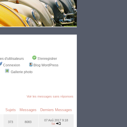
s d'utilisateurs
S'enregistrer
Connexion
Blog WordPress
Gallerie photo
Voir les messages sans réponses
Sujets
Messages
Derniers Messages
07 Aoû 2017 9:18
373
8083
fat