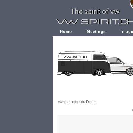
Home
Meetings
Imag
vwspirit Index du Forum