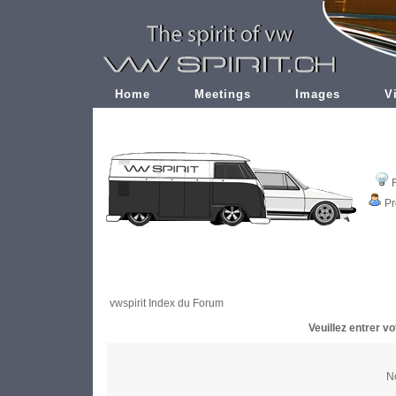
Home
Meetings
Images
V
Pr
vwspirit Index du Forum
Veuillez entrer v
No