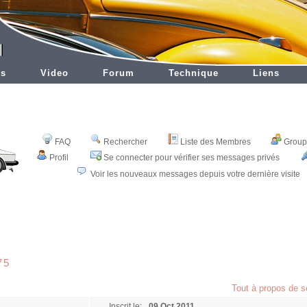
es
Video
Forum
Technique
Liens
FAQ
Rechercher
Liste des Membres
Groupe
Profil
Se connecter pour vérifier ses messages privés
Voir les nouveaux messages depuis votre dernière visite
75
Tout à propos de 
Inscrit le:
09 Oct 2011