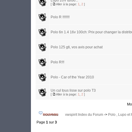
Lupo 20V turbo...
[
Aller à la page:
1
,
2
]
Polo R !!!!!!!!
Polo 6n 1.4 16v 100ch: Prix pour changer la distrib
Polo 125 gti, vos avis pour achat
Polo R!!!
Polo - Car of the Year 2010
Un cul tous lisse sur polo T3
[
Aller à la page:
1
,
2
]
Mon
vwspirit Index du Forum
->
Polo , Lupo et
Page
1
sur
3