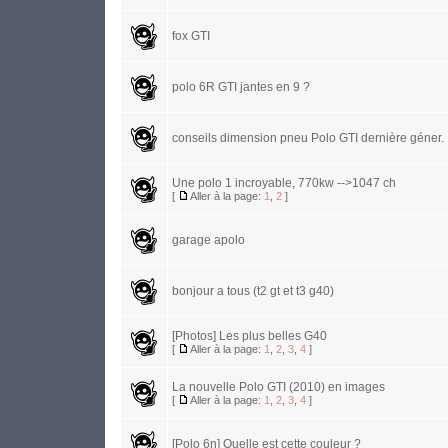
fox GTI
polo 6R GTI jantes en 9 ?
conseils dimension pneu Polo GTI dernière géner.
Une polo 1 incroyable, 770kw -->1047 ch
[
Aller à la page:
1
,
2
]
garage apolo
bonjour a tous (t2 gt et t3 g40)
[Photos] Les plus belles G40
[
Aller à la page:
1
,
2
,
3
,
4
]
La nouvelle Polo GTI (2010) en images
[
Aller à la page:
1
,
2
,
3
,
4
]
[Polo 6n] Quelle est cette couleur ?