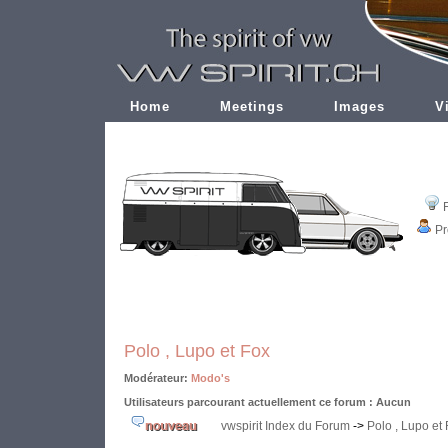
Home
Meetings
Images
V
Pr
Polo , Lupo et Fox
Modérateur:
Modo's
Utilisateurs parcourant actuellement ce forum : Aucun
vwspirit Index du Forum
->
Polo , Lupo et