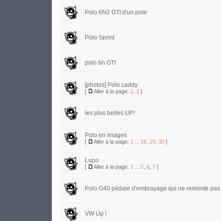
Polo 6N2 GTI d'un pote
Polo Sprint
polo 6n GTI
[photos] Polo caddy
[
Aller à la page:
1
,
2
]
les plus belles UP!
Polo en images
[
Aller à la page:
1
...
28
,
29
,
30
]
Lupo
[
Aller à la page:
1
...
5
,
6
,
7
]
Polo G40 pédale d'embrayage qui ne remonte pas
VW Up !