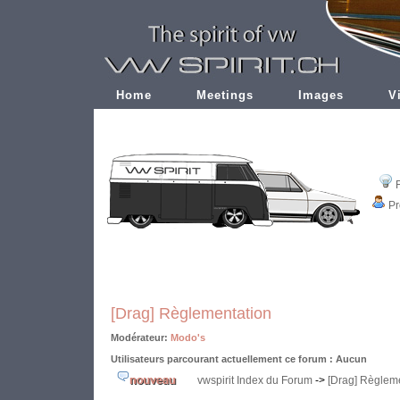
Home
Meetings
Images
V
Pr
[Drag] Règlementation
Modérateur:
Modo's
Utilisateurs parcourant actuellement ce forum : Aucun
vwspirit Index du Forum
->
[Drag] Règlem