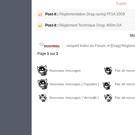
Sujets
Post-it :
Règlementation Drag racing FFSA 2009
Post-it :
Réglement Technique Drag, 400m DA
Mon
vwspirit Index du Forum
->
[Drag] Règlem
Page
1
sur
1
Nouveaux messages
Pas de nouv
Nouveaux messages [ Populaire ]
Pas de nouve
Nouveaux messages [ Verrouillé ]
Pas de nouvea