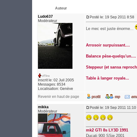
Auteur
Ludo637
Posté le: 19 Sep 2011 8:58
Modérateur
Le mec est juste énorme...
Arrosoir surpuissant....
Balance pèse-quelqu'un....
Steppeur (et sansa reproche
Table à langer royale...
Inscrit le: 02 Juil 2005
Messages: 8534
Localisation: Genève
Revenir en haut de page
mikka
Posté le: 19 Sep 2011 11:10
Modérateur
_________________
mk2 GTI 8s LY3D 1991
Ducati 900 SSie 2001