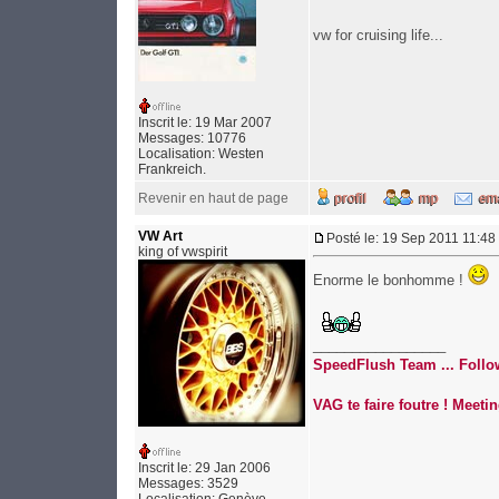
vw for cruising life...
Inscrit le: 19 Mar 2007
Messages: 10776
Localisation: Westen
Frankreich.
Revenir en haut de page
VW Art
Posté le: 19 Sep 2011 11:48
king of vwspirit
Enorme le bonhomme !
_________________
SpeedFlush Team ... Follo
VAG te faire foutre ! Mee
Inscrit le: 29 Jan 2006
Messages: 3529