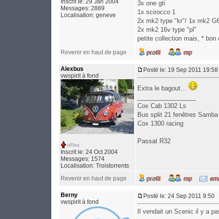
Inscrit le: 29 Jan 2004
3x one gti
Messages: 2889
1x scirocco 1
Localisation: geneve
2x mk2 type "kr"/ 1x mk2 G6
2x mk2 16v type "pl"
petite collection mais, * bon 
Revenir en haut de page
Alexbus
Posté le: 19 Sep 2011 19:58
vwspirit à fond
Extra le bagout...
_________________
Cox Cab 1302 Ls
Bus split 21 fenêtres Samba
Cox 1300 racing
Passat R32
Inscrit le: 24 Oct 2004
Messages: 1574
Localisation: Troistorrents
Revenir en haut de page
Berny
Posté le: 24 Sep 2011 9:50
vwspirit à fond
Il vendait un Scenic il y a p