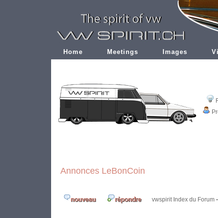
Home
Meetings
Images
V
Pr
Annonces LeBonCoin
vwspirit Index du Forum