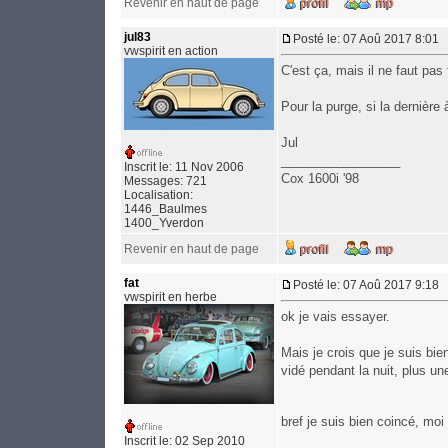
Revenir en haut de page
jul83
Posté le: 07 Aoû 2017 8:01
vwspirit en action
C'est ça, mais il ne faut pas 
Pour la purge, si la dernière 
Jul
_________________
Inscrit le: 11 Nov 2006
Cox 1600i '98
Messages: 721
Localisation:
1446_Baulmes
1400_Yverdon
Revenir en haut de page
fat
Posté le: 07 Aoû 2017 9:18
vwspirit en herbe
ok je vais essayer.
Mais je crois que je suis bie
vidé pendant la nuit, plus une
bref je suis bien coincé, moi
Inscrit le: 02 Sep 2010