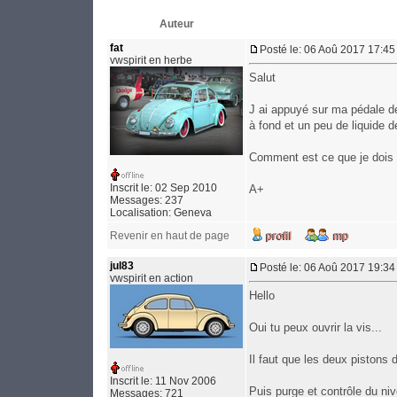
Auteur
fat
Posté le: 06 Aoû 2017 17:45
vwspirit en herbe
Salut
J ai appuyé sur ma pédale d
à fond et un peu de liquide de
Comment est ce que je dois f
Inscrit le: 02 Sep 2010
A+
Messages: 237
Localisation: Geneva
Revenir en haut de page
jul83
Posté le: 06 Aoû 2017 19:34
vwspirit en action
Hello
Oui tu peux ouvrir la vis...
Il faut que les deux pistons d
Inscrit le: 11 Nov 2006
Puis purge et contrôle du ni
Messages: 721