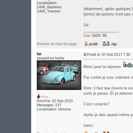
Localisation:
1446_Baulmes
Idéalement, après quelques fr
1400_Yverdon
(joints) de pistons n'ont pas 
Jul
_________________
Cox 1600i '98
Revenir en haut de page
fat
Posté le: 07 Aoû 2017 7:30
vwspirit en herbe
Merci pour ta réponse
Par contre je suis vraiment n
Donc il faut que j'ouvre la v
sortir je pense. Et je referme
Inscrit le: 02 Sep 2010
C'est correcte?
Messages: 237
Localisation: Geneva
Après je dois quand même pu
merci