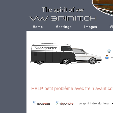
Home
Meetings
Images
V
Pr
HELP petit problème avec frein avant c
vwspirit Index du Forum