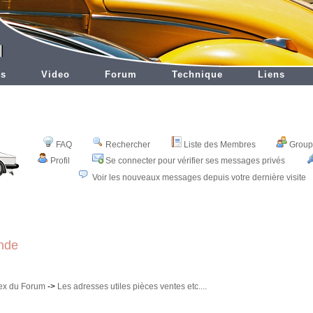
es
Video
Forum
Technique
Liens
FAQ
Rechercher
Liste des Membres
Groupe
Profil
Se connecter pour vérifier ses messages privés
Voir les nouveaux messages depuis votre dernière visite
nde
dex du Forum
->
Les adresses utiles pièces ventes etc....