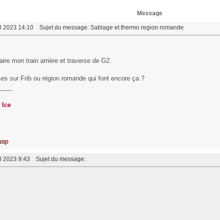
Message
il 2023 14:10
Sujet du message: Sablage et thermo region romande
aire mon train arrière et traverse de G2.
ses sur Frib ou région romande qui font encore ça ?
____
 Ice
il 2023 9:43
Sujet du message: