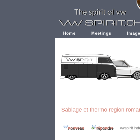
Home
Meetings
Imag
Sablage et thermo region roma
vwspirit In