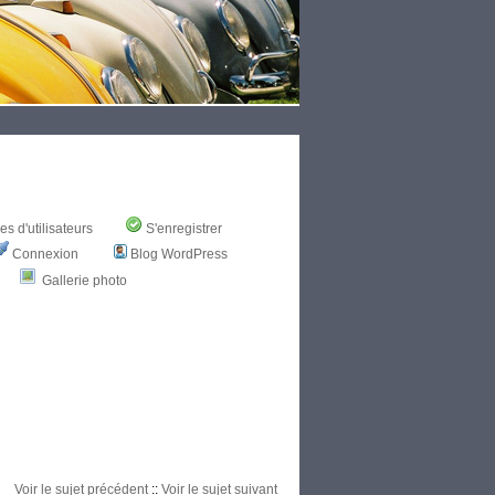
s d'utilisateurs
S'enregistrer
Connexion
Blog WordPress
Gallerie photo
Voir le sujet précédent
::
Voir le sujet suivant