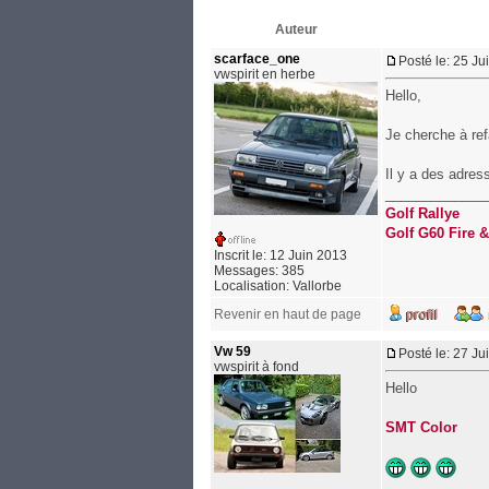
Auteur
scarface_one
Posté le: 25 Ju
vwspirit en herbe
Hello,
Je cherche à ref
Il y a des adres
_____________
Golf Rallye
Golf G60 Fire &
Inscrit le: 12 Juin 2013
Messages: 385
Localisation: Vallorbe
Revenir en haut de page
Vw 59
Posté le: 27 Ju
vwspirit à fond
Hello
SMT Color