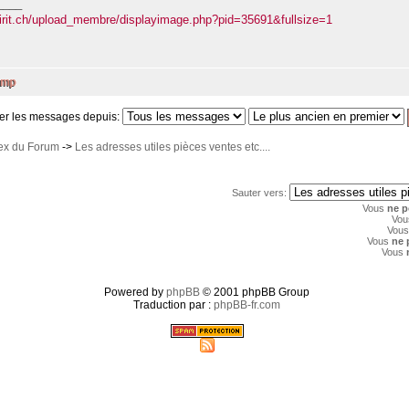
____
irit.ch/upload_membre/displayimage.php?pid=35691&fullsize=1
er les messages depuis:
dex du Forum
->
Les adresses utiles pièces ventes etc....
Sauter vers:
Vous
ne p
Vo
Vou
Vous
ne 
Vous
Powered by
phpBB
© 2001 phpBB Group
Traduction par :
phpBB-fr.com