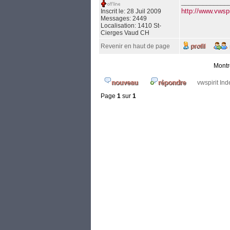
_____________
http://www.vwsp
Inscrit le: 28 Juil 2009
Messages: 2449
Localisation: 1410 St-
Cierges Vaud CH
Revenir en haut de page
Montr
vwspirit In
Page
1
sur
1