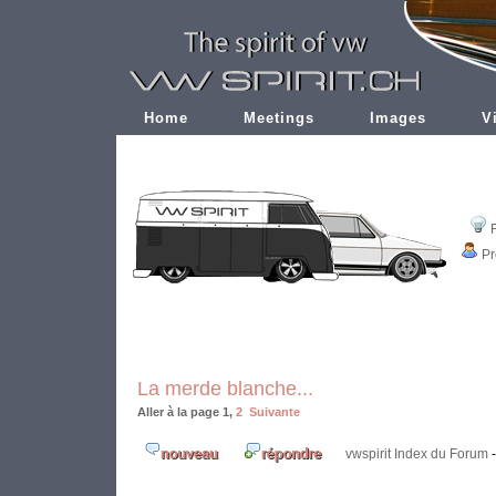
Home
Meetings
Images
V
Pr
La merde blanche...
Aller à la page
1
,
2
Suivante
vwspirit Index du Forum