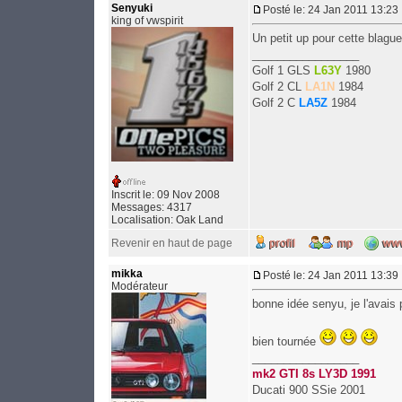
Senyuki
Posté le: 24 Jan 2011 13:23
king of vwspirit
Un petit up pour cette blagu
_________________
Golf 1 GLS
L63Y
1980
Golf 2 CL
LA1N
1984
Golf 2 C
LA5Z
1984
Inscrit le: 09 Nov 2008
Messages: 4317
Localisation: Oak Land
Revenir en haut de page
mikka
Posté le: 24 Jan 2011 13:39
Modérateur
bonne idée senyu, je l'avais p
bien tournée
_________________
mk2 GTI 8s LY3D 1991
Ducati 900 SSie 2001