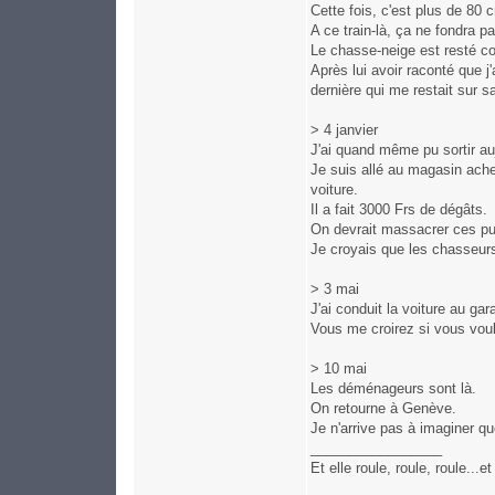
Cette fois, c'est plus de 80 
A ce train-là, ça ne fondra pa
Le chasse-neige est resté coi
Après lui avoir raconté que j'
dernière qui me restait sur s
> 4 janvier
J'ai quand même pu sortir auj
Je suis allé au magasin ache
voiture.
Il a fait 3000 Frs de dégâts.
On devrait massacrer ces put
Je croyais que les chasseur
> 3 mai
J'ai conduit la voiture au gar
Vous me croirez si vous voule
> 10 mai
Les déménageurs sont là.
On retourne à Genève.
Je n'arrive pas à imaginer qu
_________________
Et elle roule, roule, roule..