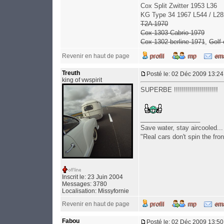
Cox Split Zwitter 1953 L36
KG Type 34 1967 L544 / L28
T2A 1970
Cox 1303 Cabrio 1979
Cox 1302 berline 1971
,
Golf
Revenir en haut de page
Treuth
Posté le: 02 Déc 2009 13:24
king of vwspirit
SUPERBE !!!!!!!!!!!!!!!!!!!!!!
_________________
Save water, stay aircooled...
"Real cars don't spin the front
Inscrit le: 23 Juin 2004
Messages: 3780
Localisation: Missyfornie
Revenir en haut de page
Fabou
Posté le: 02 Déc 2009 13:50