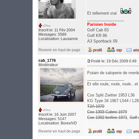
Et tellement vrai
_________________
Parisien Inside
Golf Cab 83
Inscrit le: 11 Fév 2004
Messages: 3589
Golf KR 86
Localisation: Lausanne
A3 Sportback 09
Revenir en haut de page
cab_1776
Posté le: 19 Déc 2009 0:49
Modérateur
Putain de saloperie de merde 
_________________
Et elle roule, roule, roule..
Cox Split Zwitter 1953 L36
KG Type 34 1967 L544 / L28
T2A 1970
Cox 1303 Cabrio 1979
Inscrit le: 16 Juin 2007
Cox 1302 berline 1971
,
Golf
Messages: 5147
Localisation: Borex/VD
Revenir en haut de page