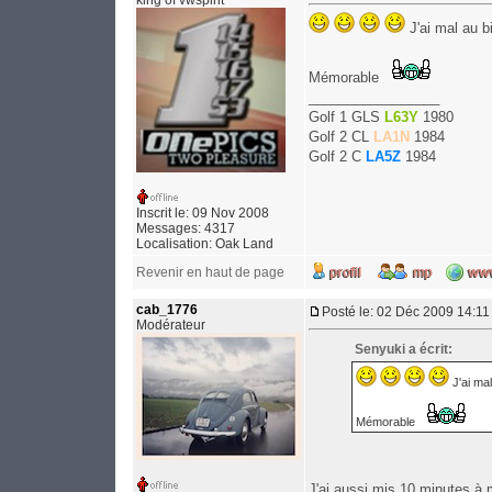
king of vwspirit
J'ai mal au b
Mémorable
_________________
Golf 1 GLS
L63Y
1980
Golf 2 CL
LA1N
1984
Golf 2 C
LA5Z
1984
Inscrit le: 09 Nov 2008
Messages: 4317
Localisation: Oak Land
Revenir en haut de page
cab_1776
Posté le: 02 Déc 2009 14:11
Modérateur
Senyuki a écrit:
J'ai mal
Mémorable
J'ai aussi mis 10 minutes à