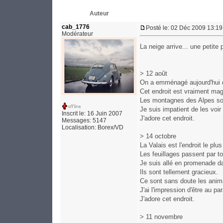
Auteur
cab_1776
Posté le: 02 Déc 2009 13:19
Modérateur
La neige arrive... une petite 
> 12 août
On a emménagé aujourd'hui d
Cet endroit est vraiment mag
Les montagnes des Alpes so
Je suis impatient de les voir
Inscrit le: 16 Juin 2007
J'adore cet endroit.
Messages: 5147
Localisation: Borex/VD
> 14 octobre
La Valais est l'endroit le plu
Les feuillages passent par t
Je suis allé en promenade d
Ils sont tellement gracieux.
Ce sont sans doute les anima
J'ai l'impression d'être au pa
J'adore cet endroit.
> 11 novembre