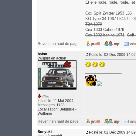
Et elle roule, roule, roule..
Cox Split Zwitter 1953 L36
KG Type 34 1967 L544 / L28
T2A 1970
Cox 1303 Cabrio 1979
Cox 1302 berline 1971
,
Golf
Revenir en haut de page
baloo
Posté le: 02 Déc 2009 14:02
vwspirit en action
_________________
Inscrit le: 11 Mai 2004
Messages: 1138
Localisation: Belgique -
Wallonie
Revenir en haut de page
Senyuki
Posté le: 02 Déc 2009 14:09