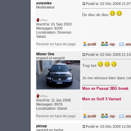
estemike
Posté le: 02 Déc 2009 21:07
Modérateur
De dieu de dieu
Inscrit le: 01 Sep 2003
Messages: 8200
Localisation: Dorenaz-
Valais
Revenir en haut de page
Mister One
Posté le: 02 Déc 2009 21:14
respect of vwspirit
Trop fort
Je me retrouve bien dans cet
_________________
Mon ex Passat 3BG break
Mon ex Golf 3 Variant
Inscrit le: 11 Jan 2008
Messages: 8976
Localisation: Gland
Revenir en haut de page
pizzap
Posté le: 03 Déc 2009 12:08
vwspirit en herbe