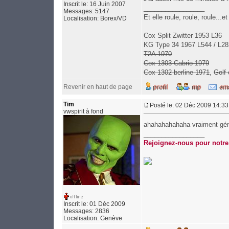
Inscrit le: 16 Juin 2007
_________________
Messages: 5147
Et elle roule, roule, roule..
Localisation: Borex/VD
Cox Split Zwitter 1953 L36
KG Type 34 1967 L544 / L28
T2A 1970
Cox 1303 Cabrio 1979
Cox 1302 berline 1971
,
Golf
Revenir en haut de page
Tim
Posté le: 02 Déc 2009 14:33
vwspirit à fond
ahahahahahaha vraiment gén
_________________
Rejoignez-nous pour notr
Inscrit le: 01 Déc 2009
Messages: 2836
Localisation: Genève