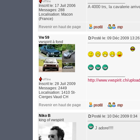
_________________
Inscrit le: 17 Juil 2006
A 4000 trs, la cavalerie arrive
Messages: 288
Localisation: Macon
(France)
Revenir en haut de page
Vw 59
Posté le: 09 Déc 2009 13:26
vwspirit à fond
_________________
http://www.vwspirit.ch/upl
Inscrit le: 28 Juil 2009
Messages: 2449
Localisation: 1410 St-
Cierges Vaud CH
Revenir en haut de page
Niko B
Posté le: 10 Déc 2009 0:34
king of vwspirit
J adore!!!!