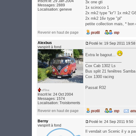
Inscrit le: 29 Jan 2004
3x one gti
Messages: 2889
1x scirocco 1
Localisation: geneve
2x mk2 type "kr"/ 1x mk2 G6
2x mk2 16v type "pl"
petite collection mais, * bon 
Revenir en haut de page
Alexbus
Posté le: 19 Sep 2011 19:58
vwspirit à fond
Extra le bagout...
_________________
Cox Cab 1302 Ls
Bus split 21 fenêtres Samba
Cox 1300 racing
Passat R32
Inscrit le: 24 Oct 2004
Messages: 1574
Localisation: Troistorrents
Revenir en haut de page
Berny
Posté le: 24 Sep 2011 9:50
vwspirit à fond
Il vendait un Scenic il y a p