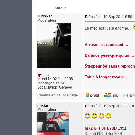
Auteur
Ludo637
Posté le: 19 Sep 2011 8:58
Modérateur
Le mec est juste énorme...
Arrosoir surpuissant....
Balance pèse-quelqu'un....
Steppeur (et sansa reproche
Table à langer royale...
Inscrit le: 02 Juil 2005
Messages: 8534
Localisation: Genève
Revenir en haut de page
mikka
Posté le: 19 Sep 2011 11:10
Modérateur
_________________
mk2 GTI 8s LY3D 1991
Ducati 900 SSie 2001