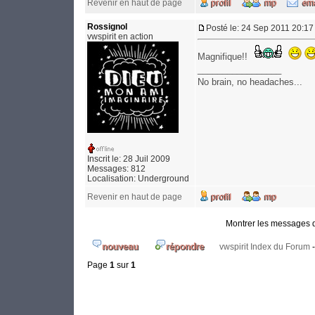
Revenir en haut de page
Rossignol
Posté le: 24 Sep 2011 20:17
vwspirit en action
Magnifique!!
_________________
No brain, no headaches...
Inscrit le: 28 Juil 2009
Messages: 812
Localisation: Underground
Revenir en haut de page
Montrer les messages 
vwspirit Index du Forum
Page
1
sur
1