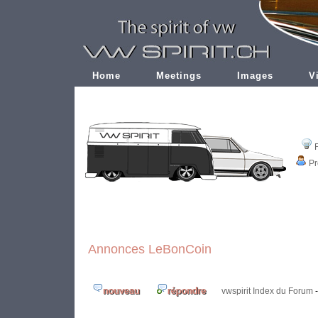
Home
Meetings
Images
V
Pr
Annonces LeBonCoin
vwspirit Index du Forum