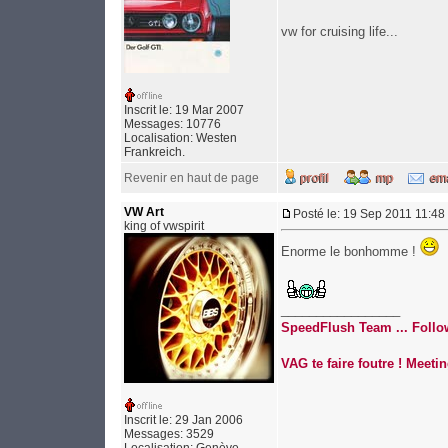
vw for cruising life...
Inscrit le: 19 Mar 2007
Messages: 10776
Localisation: Westen
Frankreich.
Revenir en haut de page
VW Art
Posté le: 19 Sep 2011 11:48
king of vwspirit
Enorme le bonhomme !
_________________
SpeedFlush Team ... Follo
VAG te faire foutre ! Mee
Inscrit le: 29 Jan 2006
Messages: 3529